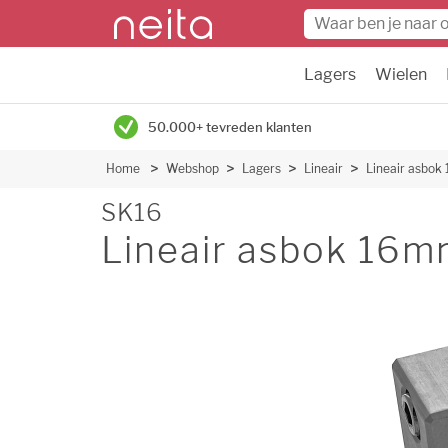
Lagers
Wielen
50.000+ tevreden klanten
Home
Webshop
Lagers
Lineair
Lineair asbo
SK16
Lineair asbok 16