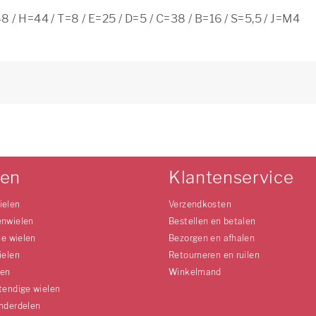
8 / H=44 / T=8 / E=25 / D=5 / C=38 / B=16 / S=5,5 / J=M4
len
Klantenservice
ielen
Verzendkosten
enwielen
Bestellen en betalen
le wielen
Bezorgen en afhalen
ielen
Retourneren en ruilen
len
Winkelmand
tendige wielen
nderdelen