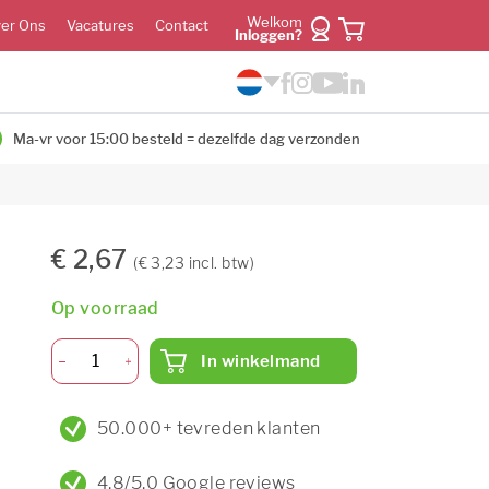
Welkom
er Ons
Vacatures
Contact
Inloggen?
Ma-vr voor 15:00 besteld = dezelfde dag verzonden
€ 2,67
(€ 3,23 incl. btw)
Op voorraad
In winkelmand
50.000+ tevreden klanten
4,8/5,0 Google reviews