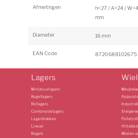
Afmetingen
h=27 / A=24 / W=4
mm
Diameter
16 mm
EAN Code
8720688102675
Lagers
Wie
Miniatuurlagers
Meubelw
Kogellagers
Apparat
Rollagers
Industrië
Combinatielagers
Steigerw
Lagerblokken
Palletrol
Lineair
Hittebes
Kogels
Wielen o