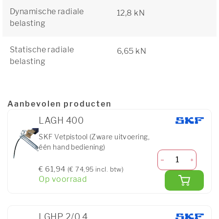
Dynamische radiale
12,8 kN
belasting
Statische radiale
6,65 kN
belasting
Aanbevolen producten
LAGH 400
SKF Vetpistool (Zware uitvoering,
één hand bediening)
€ 61,94
(€ 74,95 incl. btw)
Op voorraad
LGHP 2/0.4