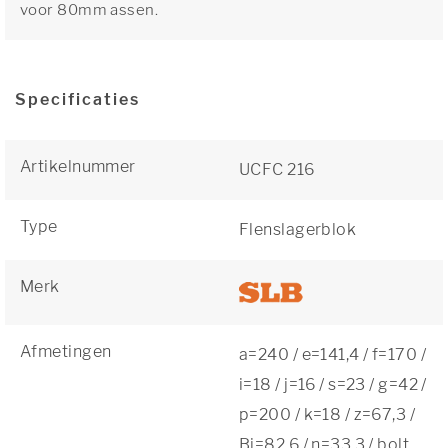
voor 80mm assen.
Specificaties
Artikelnummer
UCFC 216
Type
Flenslagerblok
Merk
Afmetingen
a=240 / e=141,4 / f=170 /
i=18 / j=16 / s=23 / g=42 /
p=200 / k=18 / z=67,3 /
Bi=82,6 / n=33,3 / bolt