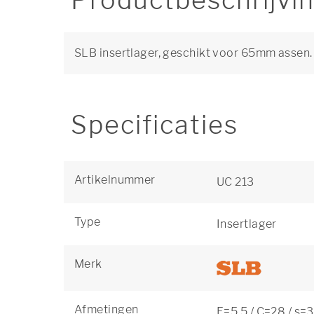
Productbeschrijvi
SLB insertlager, geschikt voor 65mm assen.
Specificaties
Artikelnummer
UC 213
Type
Insertlager
Merk
Afmetingen
F=5,5 / C=28 / s=3