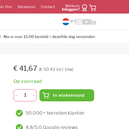
Welkom
er Ons
Vacatures
Contact
Inloggen?
Ma-vr voor 15:00 besteld = dezelfde dag verzonden
€ 41,67
(€ 50,42 incl. btw)
Op voorraad
In winkelmand
50.000+ tevreden klanten
4,8/5,0 Google reviews