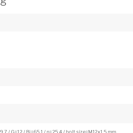
ng
9,7 / G=12 / Bi=65,1 / n=25,4 / bolt size=M12x1,5 mm