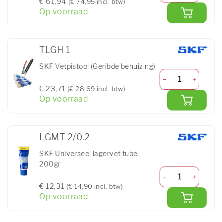
€ 61,94
(€ 74,95 incl. btw)
Op voorraad
TLGH 1
SKF Vetpistool (Geribde behuizing)
€ 23,71
(€ 28,69 incl. btw)
Op voorraad
LGMT 2/0.2
SKF Universeel lagervet tube
200gr
€ 12,31
(€ 14,90 incl. btw)
Op voorraad