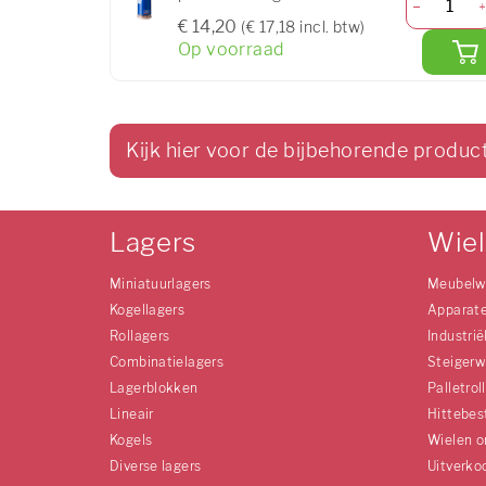
€ 14,20
(€ 17,18 incl. btw)
Op voorraad
Kijk hier voor de bijbehorende produc
Lagers
Wie
Miniatuurlagers
Meubelw
Kogellagers
Apparat
Rollagers
Industrië
Combinatielagers
Steigerw
Lagerblokken
Palletrol
Lineair
Hittebes
Kogels
Wielen o
Diverse lagers
Uitverko