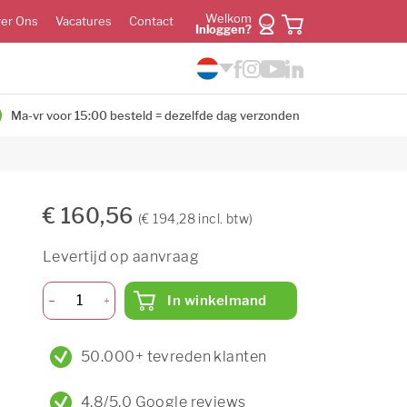
Welkom
er Ons
Vacatures
Contact
Inloggen?
Ma-vr voor 15:00 besteld = dezelfde dag verzonden
€ 160,56
(€ 194,28 incl. btw)
Levertijd op aanvraag
In winkelmand
50.000+ tevreden klanten
4,8/5,0 Google reviews