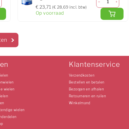
€ 23,71
(€ 28,69 incl. btw)
Op voorraad
ten
len
Klantenservice
ielen
Verzendkosten
enwielen
Bestellen en betalen
le wielen
Bezorgen en afhalen
ielen
Retourneren en ruilen
len
Winkelmand
tendige wielen
nderdelen
op