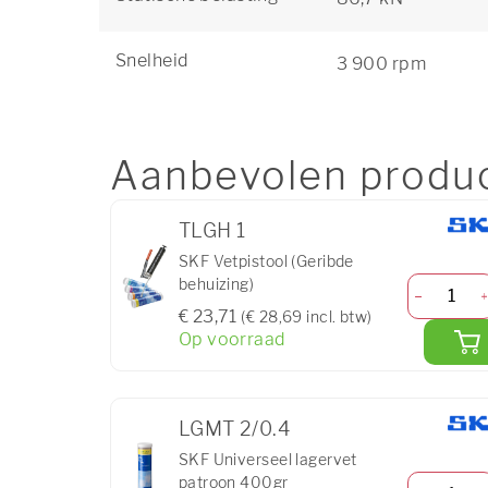
Snelheid
3 900 rpm
Aanbevolen produ
TLGH 1
SKF Vetpistool (Geribde
behuizing)
€ 23,71
(€ 28,69 incl. btw)
Op voorraad
LGMT 2/0.4
SKF Universeel lagervet
patroon 400gr