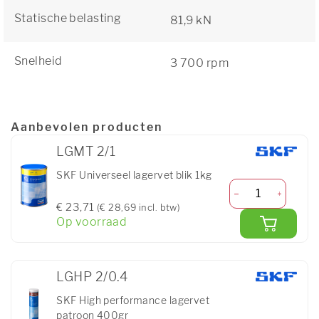
Statische belasting
81,9 kN
Snelheid
3 700 rpm
Aanbevolen producten
LGMT 2/1
SKF Universeel lagervet blik 1kg
€ 23,71
(€ 28,69 incl. btw)
Op voorraad
LGHP 2/0.4
SKF High performance lagervet
patroon 400gr