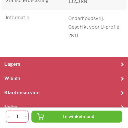
Statische belasting
132,3 kN
Informatie
Onderhoudsvrij.
Geschikt voor U-profiel
2811
Lagers
Wielen
Klantenservice
Neita
In winkelmand
Neita Techniek B.V. 2026