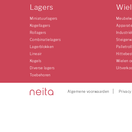
Lagers
Wie
Miniatuurlagers
Meubelw
Kogellagers
Apparat
Rollagers
Industrië
Combinatielagers
Steigerw
Lagerblokken
Palletrol
Lineair
Hittebes
Kogels
Wielen o
Diverse lagers
Uitverko
Toebehoren
Algemene voorwaarden
Privacy