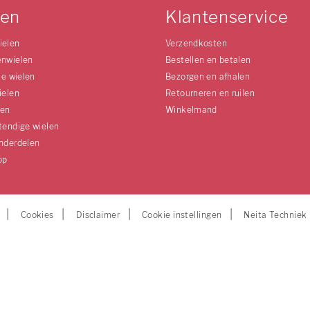
len
Klantenservice
ielen
Verzendkosten
enwielen
Bestellen en betalen
le wielen
Bezorgen en afhalen
ielen
Retourneren en ruilen
len
Winkelmand
tendige wielen
nderdelen
op
Cookies
Disclaimer
Cookie instellingen
Neita Techniek 